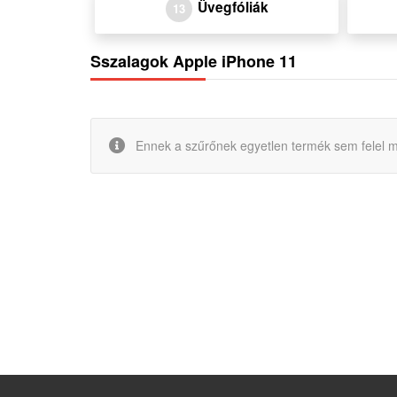
Üvegfóliák
13
Sszalagok Apple iPhone 11
Ennek a szűrőnek egyetlen termék sem felel m