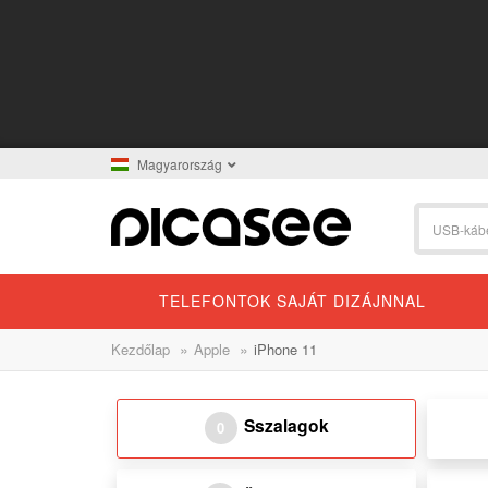
Magyarország
TELEFONTOK SAJÁT DIZÁJNNAL
»
»
Kezdőlap
Apple
iPhone 11
Sszalagok
0