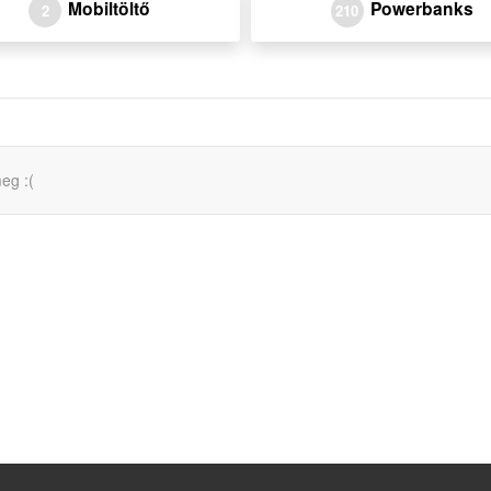
Mobiltöltő
Powerbanks
2
210
eg :(