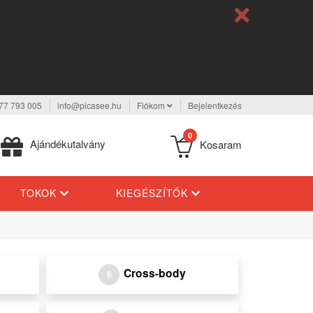
77 793 005
info@picasee.hu
Fiókom
Bejelentkezés
0
Ajándékutalvány
Kosaram
TOKOK
KIEGÉSZÍTŐK
Cross-body
6