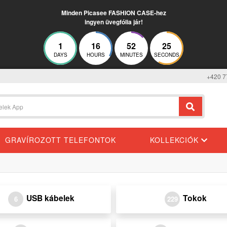
Minden Picasee FASHION CASE-hez
ingyen üvegfólia jár!
1
16
52
25
DAYS
HOURS
MINUTES
SECONDS
+420 7
GRAVÍROZOTT TELEFONTOK
KOLLEKCIÓK
USB kábelek
Tokok
6
229