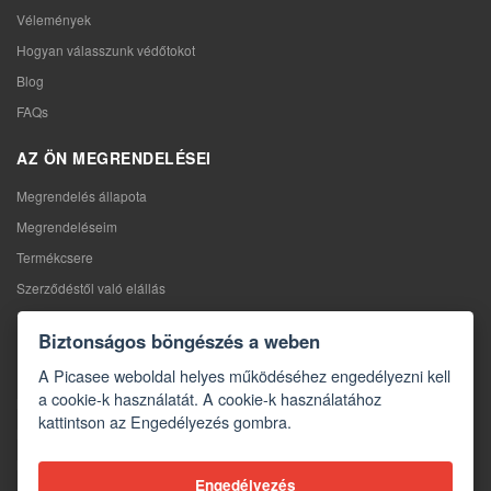
Vélemények
Hogyan válasszunk védőtokot
Blog
FAQs
AZ ÖN MEGRENDELÉSEI
Megrendelés állapota
Megrendeléseim
Termékcsere
Szerződéstől való elállás
Reklamáció
Biztonságos böngészés a weben
KAPCSOLAT
A Picasee weboldal helyes működéséhez engedélyezni kell
a cookie-k használatát. A cookie-k használatához
Kapcsolat
kattintson az Engedélyezés gombra.
Kapcsolatfelvételi űrlap
Nagykereskedelem
Engedélyezés