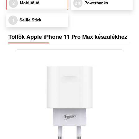
Mobiltöltő
Powerbanks
2
210
Selfie Stick
1
Töltők Apple iPhone 11 Pro Max készülékhez
-38%