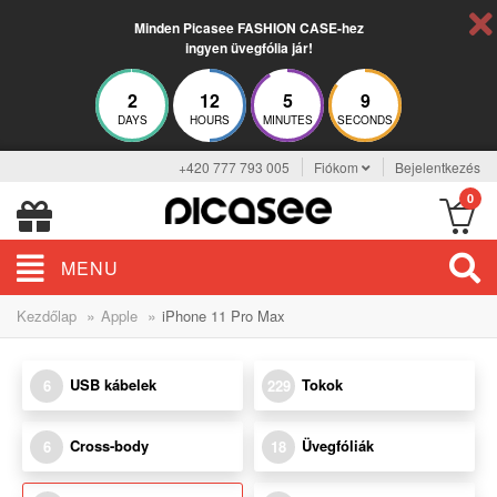
Minden Picasee FASHION CASE-hez
ingyen üvegfólia jár!
2
12
5
9
DAYS
HOURS
MINUTES
SECONDS
+420 777 793 005
Fiókom
Bejelentkezés
0
MENU
»
»
Kezdőlap
Apple
iPhone 11 Pro Max
USB kábelek
Tokok
6
229
Cross-body
Üvegfóliák
6
18