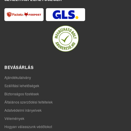
BEVÁSÁRLÁS
Ajándékutalvány
Szállítási lehetőségek
Biztonságos fizetések
Általános szerződési feltételek
Adatvédelmi irányelvek
Vélemények
Hogyan válasszunk védőtokot