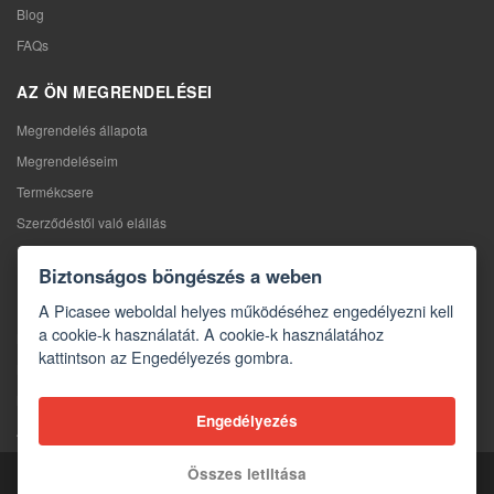
Blog
FAQs
AZ ÖN MEGRENDELÉSEI
Megrendelés állapota
Megrendeléseim
Termékcsere
Szerződéstől való elállás
Reklamáció
Biztonságos böngészés a weben
KAPCSOLAT
A Picasee weboldal helyes működéséhez engedélyezni kell
a cookie-k használatát. A cookie-k használatához
Kapcsolat
kattintson az Engedélyezés gombra.
Kapcsolatfelvételi űrlap
Nagykereskedelem
Engedélyezés
A média rólunk
Összes letiltása
Copyright © 2026 Picasee