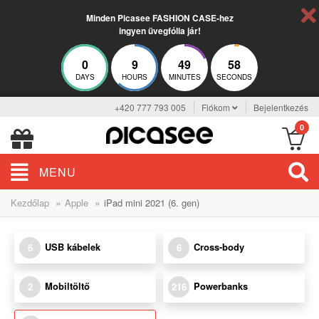
Minden Picasee FASHION CASE-hez
ingyen üvegfólia jár!
0
9
49
58
DAYS
HOURS
MINUTES
SECONDS
+420 777 793 005
Fiókom
Bejelentkezés
0
MENU
»
»
Kezdőlap
Apple
iPad mini 2021 (6. gen)
USB kábelek
Cross-body
6
6
Mobiltöltő
Powerbanks
2
216