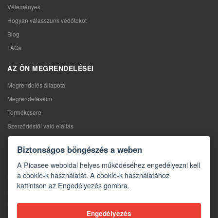
Vélemények
Hogyan válasszunk védőtokot
Blog
FAQs
AZ ÖN MEGRENDELÉSEI
Megrendelés állapota
Megrendeléseim
Termékcsere
Szerződéstől való elállás
Reklamáció
Biztonságos böngészés a weben
KAPCSOLAT
A Picasee weboldal helyes működéséhez engedélyezni kell
a cookie-k használatát. A cookie-k használatához
Kapcsolat
kattintson az Engedélyezés gombra.
Kapcsolatfelvételi űrlap
Nagykereskedelem
Engedélyezés
A média rólunk