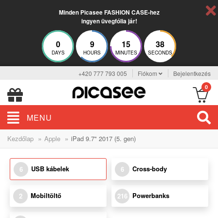
Minden Picasee FASHION CASE-hez
ingyen üvegfólia jár!
0
9
15
37
DAYS
HOURS
MINUTES
SECONDS
+420 777 793 005
Fiókom
Bejelentkezés
0
MENU
»
»
Kezdőlap
Apple
iPad 9.7" 2017 (5. gen)
USB kábelek
Cross-body
6
6
Mobiltöltő
Powerbanks
2
216