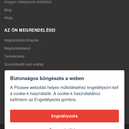
Hogyan válasszunk védőtokot
Blog
FAQs
AZ ÖN MEGRENDELÉSEI
Megrendelés állapota
Megrendeléseim
Termékcsere
Szerződéstől való elállás
Reklamáció
Biztonságos böngészés a weben
KAPCSOLAT
A Picasee weboldal helyes működéséhez engedélyezni kell
a cookie-k használatát. A cookie-k használatához
Kapcsolat
kattintson az Engedélyezés gombra.
Kapcsolatfelvételi űrlap
Nagykereskedelem
Engedélyezés
A média rólunk