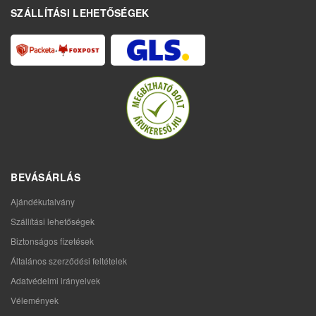
SZÁLLÍTÁSI LEHETŐSÉGEK
BEVÁSÁRLÁS
Ajándékutalvány
Szállítási lehetőségek
Biztonságos fizetések
Általános szerződési feltételek
Adatvédelmi irányelvek
Vélemények