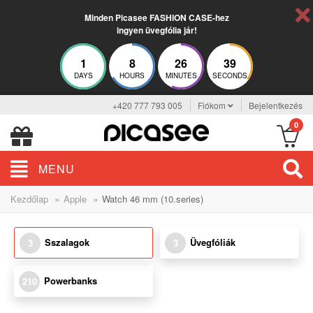
Minden Picasee FASHION CASE-hez
ingyen üvegfólia jár!
1
8
26
39
DAYS
HOURS
MINUTES
SECONDS
+420 777 793 005
Fiókom
Bejelentkezés
0
MENU
»
»
Kezdőlap
Apple
Watch 46 mm (10.series)
Sszalagok
Üvegfóliák
3
3
Powerbanks
210