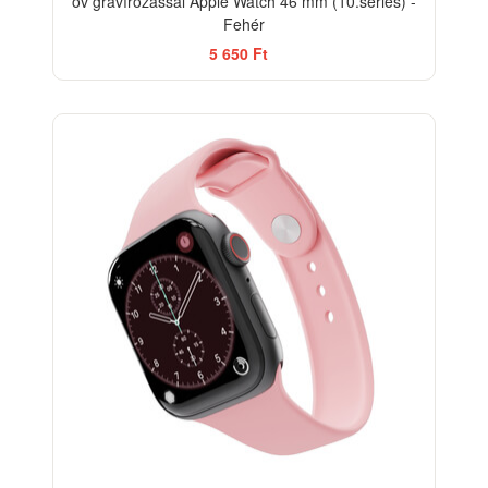
öv gravírozással Apple Watch 46 mm (10.series) -
Fehér
5 650 Ft