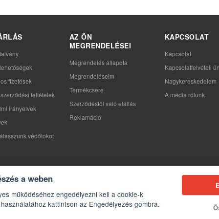
ÁRLÁS
AZ ÖN
KAPCSOLAT
MEGRENDELÉSEI
talvány
Kapcsolat
Megrendelés állapota
i lehetőségek
Kapcsolatfelvételi űr
Megrendeléseim
os fizetések
Nagykereskedelem
Termékcsere
szerződési feltételek
A média rólunk
Szerződéstől való elállás
mi irányelvek
Reklamáció
yek
álasszunk védőtokot
észés a weben
yes működéséhez engedélyezni kell a cookie-k
k használatához kattintson az Engedélyezés gombra.
Ös