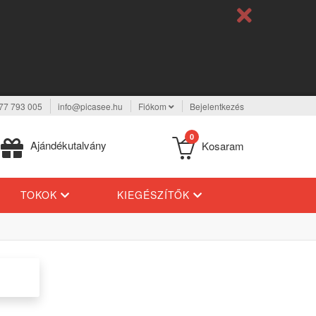
77 793 005
info@picasee.hu
Fiókom
Bejelentkezés
0
Ajándékutalvány
Kosaram
TOKOK
KIEGÉSZÍTŐK