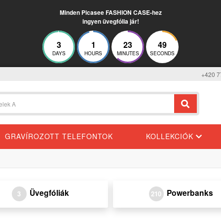
Minden Picasee FASHION CASE-hez
ingyen üvegfólia jár!
3
1
23
49
DAYS
HOURS
MINUTES
SECONDS
+420 7
GRAVÍROZOTT TELEFONTOK
KOLLEKCIÓK
Üvegfóliák
Powerbanks
3
210