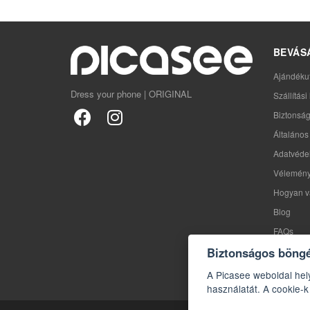
BEVÁS
Ajándéku
Dress your phone | ORIGINAL
Szállítás
Biztonság
Általános 
Adatvédel
Vélemén
Hogyan v
Blog
FAQs
Biztonságos böng
A Picasee weboldal hel
használatát. A cookie-