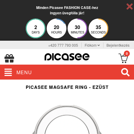
Minden Picasee FASHION CASE-hez
ingyen üvegfólia jár!
2
20
30
35
DAYS
HOURS
MINUTES
SECONDS
+420 777 793 005
Fiókom
Bejelentkezés
0
MENU
PICASEE MAGSAFE RING - EZÜST