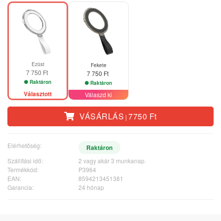
Ezüst
Fekete
7 750 Ft
7 750 Ft
Raktáron
Raktáron
Választott
Válaszd ki
VÁSÁRLÁS
7750 Ft
|
Elérhetőség:
Raktáron
Szállítási idő:
2 vagy akár 3 munkanap.
Termékkód:
P3964
EAN:
8594213451381
Garancia:
24 hónap