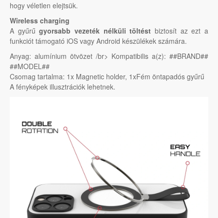
hogy véletlen elejtsük.
Wireless charging
A gyűrű
gyorsabb vezeték nélküli töltést
biztosít az ezt a
funkciót támogató iOS vagy Android készülékek számára.
Anyag: alumínium ötvözet /br> Kompatibilis a(z): ##BRAND##
##MODEL##
Csomag tartalma: 1x Magnetic holder, 1xFém öntapadós gyűrű
A fényképek illusztrációk lehetnek.