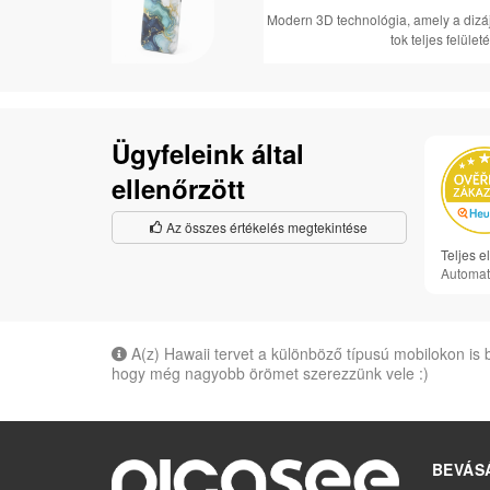
Modern 3D technológia, amely a dizájn
tok teljes felület
Ügyfeleink által
ellenőrzött
Az összes értékelés megtekintése
Teljes e
Automat
A(z) Hawaii tervet a különböző típusú mobilokon is 
hogy még nagyobb örömet szerezzünk vele :)
BEVÁS