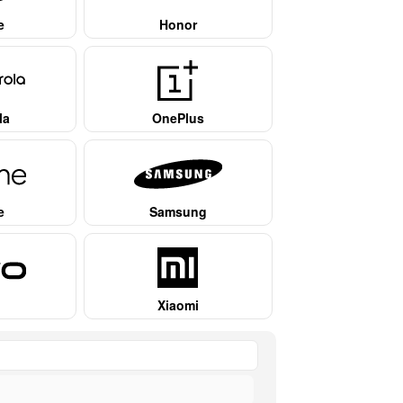
e
Honor
la
OnePlus
e
Samsung
Xiaomi