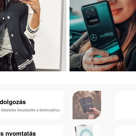
idolgozás
 tökéletes illeszkedés a telefonjához.
ós nyomtatás