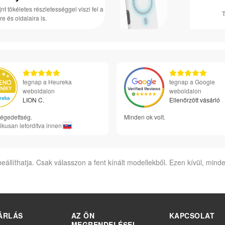
t tökéletes részletességgel viszi fel a
T
ére és oldalaira is.
tegnap a Heureka
tegnap a Google
weboldalon
weboldalon
LION C.
Ellenőrzött vásárló
légedettség.
Minden ok volt.
ikusan lefordítva innen
beállíthatja. Csak válasszon a fent kínált modellekből. Ezen kívül, m
ÁRLÁS
AZ ÖN
KAPCSOLAT
MEGRENDELÉSEI