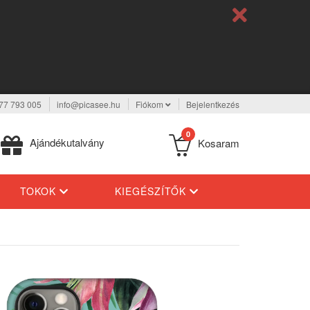
77 793 005
info@picasee.hu
Fiókom
Bejelentkezés
0
Ajándékutalvány
Kosaram
TOKOK
KIEGÉSZÍTŐK