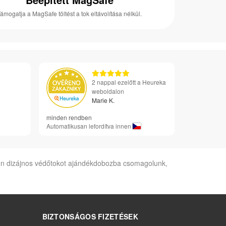
ámogatja a MagSafe töltést a tok eltávolítása nélkül.
2 nappal ezelőtt a Heureka
weboldalon
Marie K.
minden rendben
Automatikusan lefordítva innen
inden dizájnos védőtokot ajándékdobozba csomagolunk,
BIZTONSÁGOS FIZETÉSEK