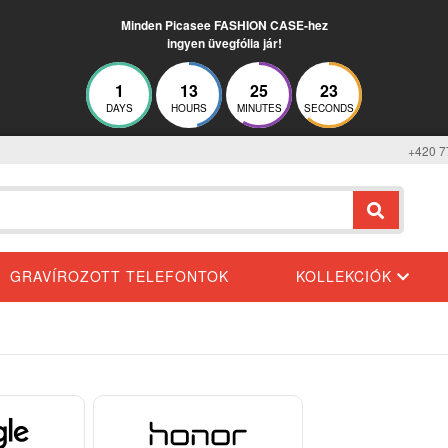
Minden Picasee FASHION CASE-hez
ingyen üvegfólia jár!
1
13
25
22
DAYS
HOURS
MINUTES
SECONDS
+420 7
GRAVÍROZOTT TELEFONTOK
KOLLEKCIÓK