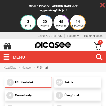
Minden Picasee FASHION CASE-hez
ingyen üvegfólia jár!
3
20
45
13
DAYS
HOURS
MINUTES
SECONDS
+420 777 793 005
Fiókom
Bejelentkezés
0
MENU
»
»
Kezdőlap
Huawei
P Smart
USB kábelek
Tokok
6
210
Cross-body
Üvegfóliák
6
2