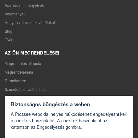
Adatvédelmi irányelvek
Vélemények
Hogyan válasszunk védőtokot
Blog
FAQs
AZ ÖN MEGRENDELÉSEI
Megrendelés állapota
Megrendeléseim
Termékcsere
Szerződéstől való elállás
Reklamáció
Biztonságos böngészés a weben
KAPCSOLAT
A Picasee weboldal helyes működéséhez engedélyezni kell
a cookie-k használatát. A cookie-k használatához
Kapcsolat
kattintson az Engedélyezés gombra.
Kapcsolatfelvételi űrlap