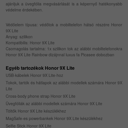
ajánljuk a üvegfólia megvásárlását is a képernyő hatékonyabb
védelme érdekében.
Védőelem típusa: védőtok a mobiltelefon hátsó részére Honor
9X Lite
Anyag: szilikon
Kompatibilis: Honor 9X Lite
Csomagolás tartalma: 1x szilikon tok az alábbi mobiltelefonokra
Honor 9X Lite Rainbow dizájnnal luxus fa Picasee dobozban
Egyéb tartozékok Honor 9X Lite
USB-kábelek Honor 9X Lite-hoz
Tokok, tartók és hátlapok az alábbi modellek számára Honor 9X
Lite
Cross-body phone strap Honor 9X Lite
Üvegfóliák az alábbi modellek számára Honor 9X Lite
Töltők Honor 9X Lite készülékhez
MagSafe-es powerbankek Honor 9X Lite készülékhez
Selfie Stick Honor 9X Lite