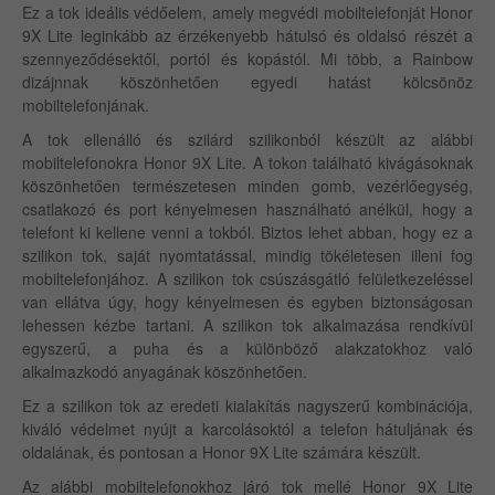
Ez a tok ideális védőelem, amely megvédi mobiltelefonját Honor
9X Lite leginkább az érzékenyebb hátulsó és oldalsó részét a
szennyeződésektől, portól és kopástól. Mi több, a Rainbow
dizájnnak köszönhetően egyedi hatást kölcsönöz
mobiltelefonjának.
A tok ellenálló és szilárd szilikonból készült az alábbi
mobiltelefonokra Honor 9X Lite. A tokon található kivágásoknak
köszönhetően természetesen minden gomb, vezérlőegység,
csatlakozó és port kényelmesen használható anélkül, hogy a
telefont ki kellene venni a tokból. Biztos lehet abban, hogy ez a
szilikon tok, saját nyomtatással, mindig tökéletesen illeni fog
mobiltelefonjához. A szilikon tok csúszásgátló felületkezeléssel
van ellátva úgy, hogy kényelmesen és egyben biztonságosan
lehessen kézbe tartani. A szilikon tok alkalmazása rendkívül
egyszerű, a puha és a különböző alakzatokhoz való
alkalmazkodó anyagának köszönhetően.
Ez a szilikon tok az eredeti kialakítás nagyszerű kombinációja,
kiváló védelmet nyújt a karcolásoktól a telefon hátuljának és
oldalának, és pontosan a Honor 9X Lite számára készült.
Az alábbi mobiltelefonokhoz járó tok mellé Honor 9X Lite