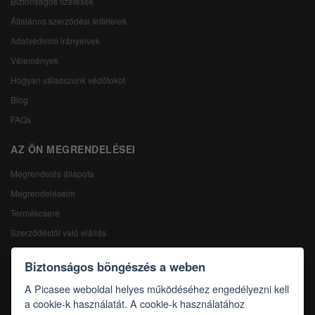
Biztonságos fizetések
Általános szerződési feltételek
Adatvédelmi irányelvek
Vélemények
Hogyan válasszunk védőtokot
Blog
FAQs
AZ ÖN MEGRENDELÉSEI
Megrendelés állapota
Megrendeléseim
Termékcsere
Szerződéstől való elállás
Reklamáció
Biztonságos böngészés a weben
KAPCSOLAT
A Picasee weboldal helyes működéséhez engedélyezni kell
a cookie-k használatát. A cookie-k használatához
Kapcsolat