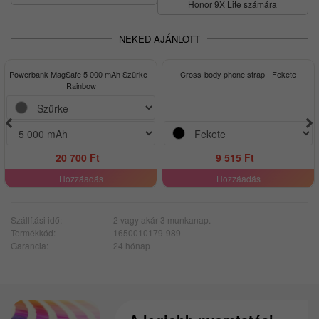
Honor 9X Lite számára
NEKED AJÁNLOTT
Powerbank MagSafe 5 000 mAh Szürke -
Cross-body phone strap - Fekete
Rainbow
20 700 Ft
9 515 Ft
Hozzáadás
Hozzáadás
Szállítási idő:
2 vagy akár 3 munkanap.
Termékkód:
1650010179-989
Garancia:
24 hónap