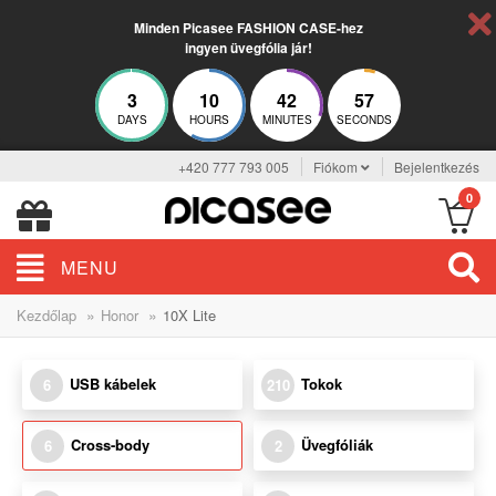
Minden Picasee FASHION CASE-hez
ingyen üvegfólia jár!
3
10
42
57
DAYS
HOURS
MINUTES
SECONDS
+420 777 793 005
Fiókom
Bejelentkezés
0
MENU
»
»
Kezdőlap
Honor
10X Lite
USB kábelek
Tokok
6
210
Cross-body
Üvegfóliák
6
2