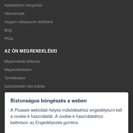
Adatvédelmi irányelvek
Vélemények
Hogyan válasszunk védőtokot
Blog
FAQs
AZ ÖN MEGRENDELÉSEI
Megrendelés állapota
Megrendeléseim
Termékcsere
Szerződéstől való elállás
Reklamáció
Biztonságos böngészés a weben
KAPCSOLAT
A Picasee weboldal helyes működéséhez engedélyezni kell
a cookie-k használatát. A cookie-k használatához
Kapcsolat
kattintson az Engedélyezés gombra.
Kapcsolatfelvételi űrlap