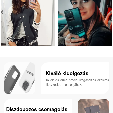
Kiváló kidolgozás
Tökéletes forma, precíz kivágások és tökéletes
illeszkedés a telefonjához.
Díszdobozos csomagolás