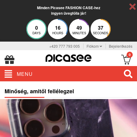
Minden Picasee FASHION CASE-hez
ingyen üvegfólia jár!
0
16
49
37
DAYS
HOURS
MINUTES
SECONDS
+420 777 793 005
Fiókom
Bejelentkezés
0
MENU
Minőség, amitől fellélegzel