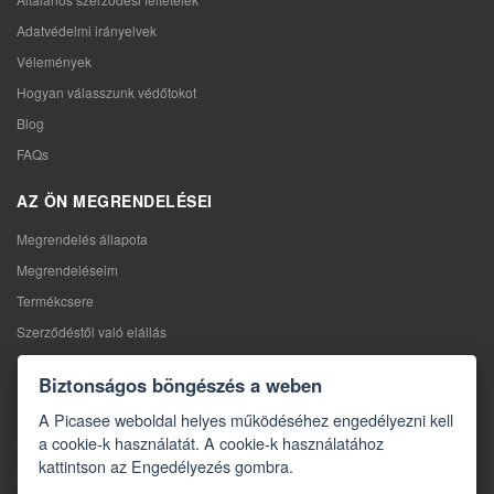
Adatvédelmi irányelvek
Vélemények
Hogyan válasszunk védőtokot
Blog
FAQs
AZ ÖN MEGRENDELÉSEI
Megrendelés állapota
Megrendeléseim
Termékcsere
Szerződéstől való elállás
Reklamáció
Biztonságos böngészés a weben
KAPCSOLAT
A Picasee weboldal helyes működéséhez engedélyezni kell
a cookie-k használatát. A cookie-k használatához
Kapcsolat
kattintson az Engedélyezés gombra.
Kapcsolatfelvételi űrlap