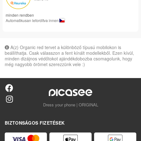
minden rendben
Automatikusan lefordítva innen
A(z) Organic red tervet a különböző típusú mobilokon is
beállíthatja. Csak válasszon a fent kínált modellekből. Ezen kívül,
minden dizájnos védőtokot ajándékdobozba csomagolunk, hogy
még nagyobb örömet szerezzünk vele :)
Dress your phone | ORIGINAL
BIZTONSÁGOS FIZETÉSEK