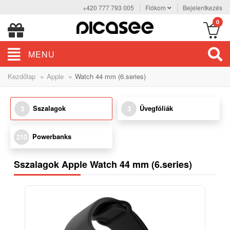
+420 777 793 005
Fiókom
Bejelentkezés
0
MENU
»
»
Kezdőlap
Apple
Watch 44 mm (6.series)
Sszalagok
Üvegfóliák
3
3
Powerbanks
210
Sszalagok Apple Watch 44 mm (6.series)