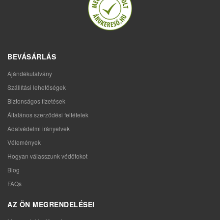
BEVÁSÁRLÁS
Ajándékutalvány
Szállítási lehetőségek
Biztonságos fizetések
Általános szerződési feltételek
Adatvédelmi irányelvek
Vélemények
Hogyan válasszunk védőtokot
Blog
FAQs
AZ ÖN MEGRENDELÉSEI