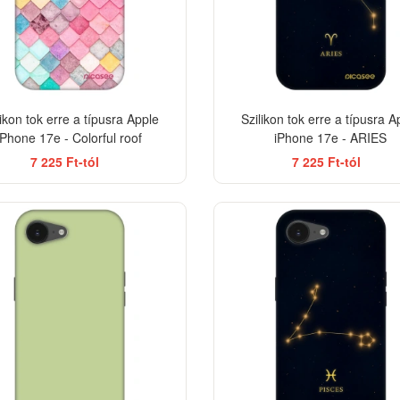
likon tok erre a típusra Apple
Szilikon tok erre a típusra A
iPhone 17e - Colorful roof
iPhone 17e - ARIES
7 225 Ft-tól
7 225 Ft-tól
-33%