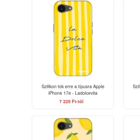
BESTSELLER
-33%
Szilikon tok erre a típusra Apple
Szi
iPhone 17e - Ladolcevita
7 225 Ft-tól
BESTSELLER
-33%