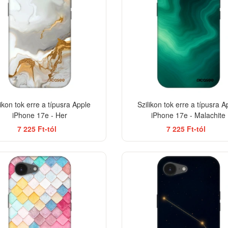
likon tok erre a típusra Apple
Szilikon tok erre a típusra A
iPhone 17e - Her
iPhone 17e - Malachite
7 225 Ft-tól
7 225 Ft-tól
-33%