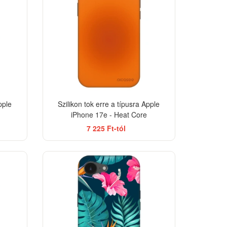
pple
Szilikon tok erre a típusra Apple
iPhone 17e - Heat Core
7 225 Ft-tól
-33%
-33%