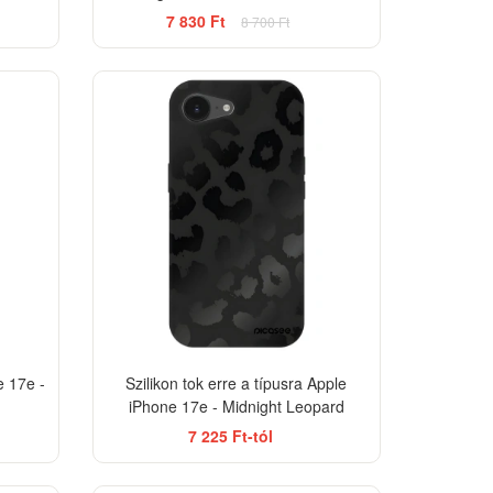
7 830 Ft
8 700 Ft
ELEGANCE
-26%
-33%
e 17e -
Szilikon tok erre a típusra Apple
iPhone 17e - Midnight Leopard
7 225 Ft-tól