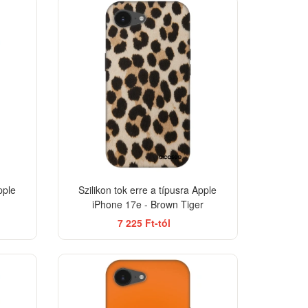
-33%
-33%
pple
Szilikon tok erre a típusra Apple
iPhone 17e - Brown Tiger
7 225 Ft-tól
-33%
-33%