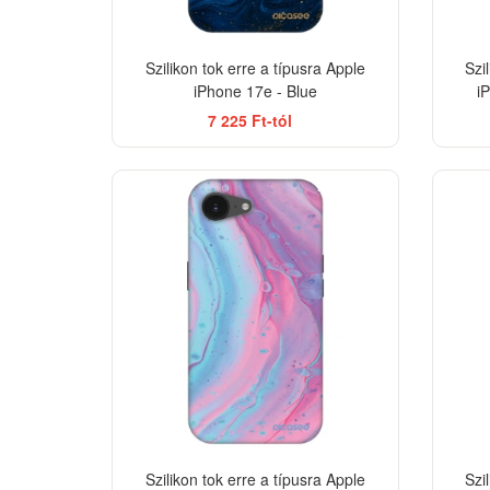
Szilikon tok erre a típusra Apple
Szi
iPhone 17e - Blue
i
7 225 Ft-tól
BESTSELLER
-33%
Szilikon tok erre a típusra Apple
Szi