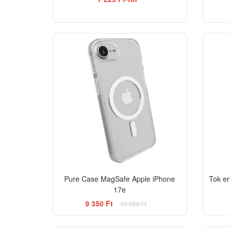
-15%
Pure Case MagSafe Apple iPhone
Tok er
17e
9 350 Ft
10 950 Ft