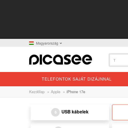
Magyarország
TELEFONTOK SAJÁT DIZÁJNNAL
»
»
Kezdőlap
Apple
iPhone 17e
USB kábelek
6