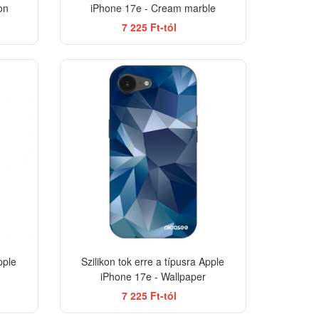
on
iPhone 17e - Cream marble
7 225 Ft-tól
-33%
-33%
pple
Szilikon tok erre a típusra Apple
iPhone 17e - Wallpaper
7 225 Ft-tól