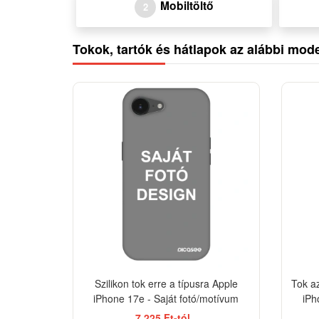
Mobiltöltő
2
Tokok, tartók és hátlapok az alábbi mod
-33%
Szilikon tok erre a típusra Apple
Tok a
iPhone 17e - Saját fotó/motívum
iPh
7 225 Ft-tól