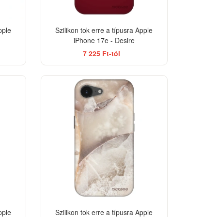
pple
Szilikon tok erre a típusra Apple
iPhone 17e - Desire
7 225 Ft-tól
ELEGANCE
-33%
-33%
pple
Szilikon tok erre a típusra Apple