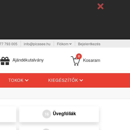
77 793 005
info@picasee.hu
Fiókom
Bejelentkezés
0
Ajándékutalvány
Kosaram
TOKOK
KIEGÉSZÍTŐK
Üvegfóliák
16