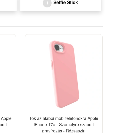
Selfie Stick
1
-10%
-10%
 Apple
Tok az alábbi mobiltelefonokra Apple
bott
iPhone 17e - Személyre szabott
gravírozás - Rózsaszín