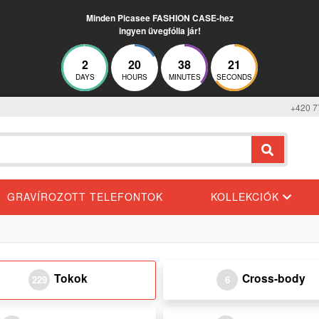
Minden Picasee FASHION CASE-hez
ingyen üvegfólia jár!
2
20
38
20
DAYS
HOURS
MINUTES
SECONDS
+420 7
GRAVÍROZOTT TELEFONTOK
KOLLEKCIÓK
Tokok
Cross-body
229
6