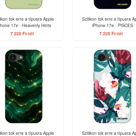
likon tok erre a típusra Apple
Szilikon tok erre a típusra A
Phone 17e - Heavenly Hints
iPhone 17e - PISCES
7 225 Ft-tól
7 225 Ft-tól
-33%
likon tok erre a típusra Apple
Szilikon tok erre a típusra A