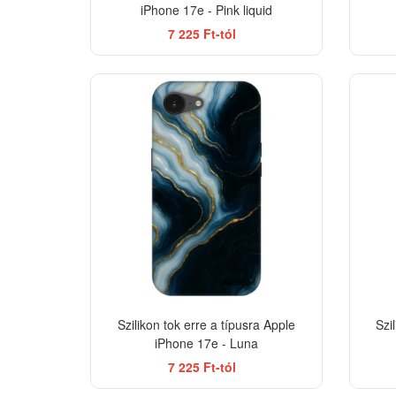
iPhone 17e - Pink liquid
7 225 Ft-tól
-33%
Szilikon tok erre a típusra Apple
Szi
iPhone 17e - Luna
7 225 Ft-tól