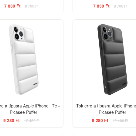
7 830 Ft
7 830 Ft
8 700 Ft
8 700 Ft
-26%
re a típusra Apple iPhone 17e -
Tok erre a típusra Apple iPhon
Picasee Puffer
Picasee Puffer
9 280 Ft
9 280 Ft
12 480 Ft
12 480 Ft