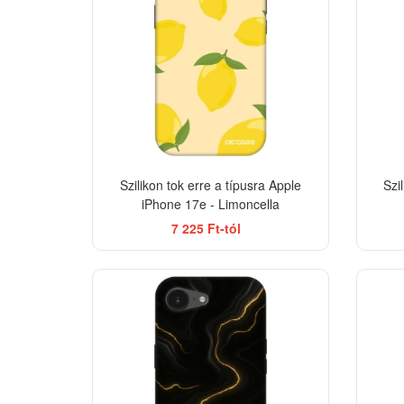
Szilikon tok erre a típusra Apple
Szi
iPhone 17e - Limoncella
7 225 Ft-tól
ELEGANCE
-33%