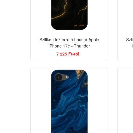
Szilikon tok erre a típusra Apple
Szi
iPhone 17e - Thunder
7 225 Ft-tól
-33%