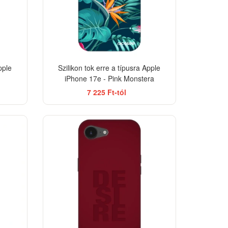
pple
Szilikon tok erre a típusra Apple
iPhone 17e - Pink Monstera
7 225 Ft-tól
-33%
-33%