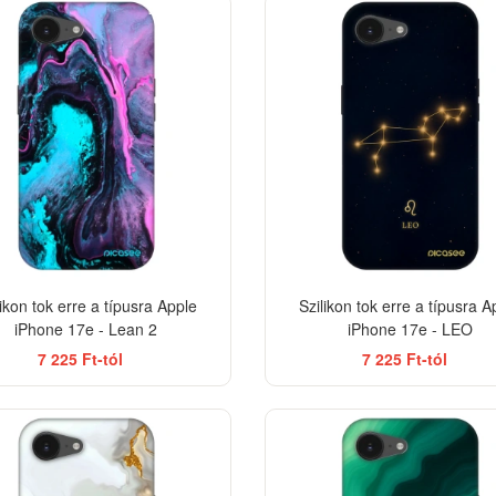
BESTSELLER
-33%
likon tok erre a típusra Apple
Szilikon tok erre a típusra A
iPhone 17e - Lean 2
iPhone 17e - LEO
7 225 Ft-tól
7 225 Ft-tól
ELEGANCE
-33%