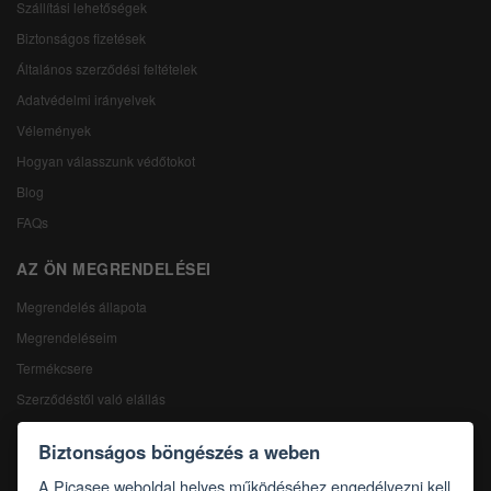
Szállítási lehetőségek
Biztonságos fizetések
Általános szerződési feltételek
Adatvédelmi irányelvek
Vélemények
Hogyan válasszunk védőtokot
Blog
FAQs
AZ ÖN MEGRENDELÉSEI
Megrendelés állapota
Megrendeléseim
Termékcsere
Szerződéstől való elállás
Reklamáció
Biztonságos böngészés a weben
KAPCSOLAT
A Picasee weboldal helyes működéséhez engedélyezni kell