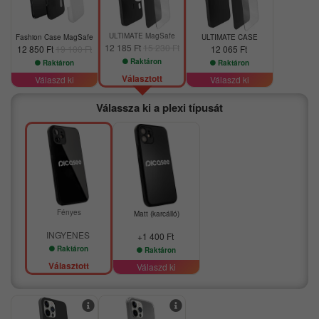
ULTIMATE MagSafe
Fashion Case MagSafe
ULTIMATE CASE
12 185 Ft
15 230 Ft
12 850 Ft
19 100 Ft
12 065 Ft
Raktáron
Raktáron
Raktáron
Választott
Válaszd ki
Válaszd ki
Válassza ki a plexi típusát
Fényes
Matt (karcálló)
INGYENES
+1 400 Ft
Raktáron
Raktáron
Választott
Válaszd ki