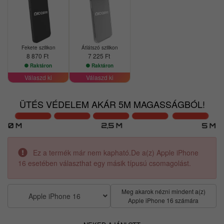
Fekete szilikon
Átlátszó szilikon
8 870 Ft
7 225 Ft
Raktáron
Raktáron
Válaszd ki
Válaszd ki
ÜTÉS VÉDELEM AKÁR 5M MAGASSÁGBÓL!
Ez a termék már nem kapható.De a(z) Apple iPhone
16 esetében választhat egy másik típusú csomagolást.
Meg akarok nézni mindent a(z)
Apple iPhone 16
Apple iPhone 16 számára