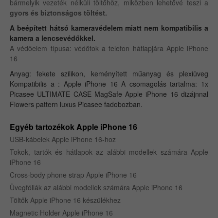
bármelyik vezeték nélküli töltőhöz, miközben lehetővé teszi a
gyors és biztonságos töltést.
A beépített hátsó kameravédelem miatt nem kompatibilis a
kamera a lencsevédőkkel.
A védőelem típusa: védőtok a telefon hátlapjára Apple iPhone
16
Anyag: fekete szilikon, keményített műanyag és plexiüveg
Kompatibilis a : Apple iPhone 16 A csomagolás tartalma: 1x
Picasee ULTIMATE CASE MagSafe Apple iPhone 16 dizájnnal
Flowers pattern luxus Picasee fadobozban.
Egyéb tartozékok Apple iPhone 16
USB-kábelek Apple iPhone 16-hoz
Tokok, tartók és hátlapok az alábbi modellek számára Apple
iPhone 16
Cross-body phone strap Apple iPhone 16
Üvegfóliák az alábbi modellek számára Apple iPhone 16
Töltők Apple iPhone 16 készülékhez
Magnetic Holder Apple iPhone 16