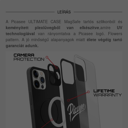
LEÍRÁS
A Picasee ULTIMATE CASE MagSafe tartós szilikonból és
keményített plexiüvegből van elkészítve
,amire
UV
technologiával
van rányomtatva a Picasee logó. Flowers
pattern. A jó minőségű alapanyagok miatt
élete végéig tartó
garanciát adunk.