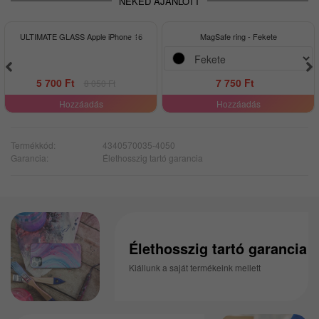
NEKED AJÁNLOTT
-29%
ULTIMATE GLASS Apple iPhone 16
MagSafe ring - Fekete
5 700 Ft
7 750 Ft
8 050 Ft
Hozzáadás
Hozzáadás
Termékkód:
4340570035-4050
Garancia:
Élethosszig tartó garancia
Élethosszig tartó garancia
Kiállunk a saját termékeink mellett