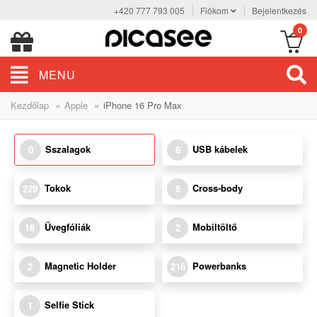
+420 777 793 005
Fiókom
Bejelentkezés
0
MENU
»
»
Kezdőlap
Apple
iPhone 16 Pro Max
Sszalagok
USB kábelek
0
6
Tokok
Cross-body
229
6
Üvegfóliák
Mobiltöltő
18
2
Magnetic Holder
Powerbanks
2
216
Selfie Stick
1