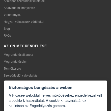
Általános szerződési feltételek
Adatvédelmi irányelvek
Vélemények
Hogyan válasszunk védőtokot
Blog
FAQs
AZ ÖN MEGRENDELÉSEI
Megrendelés állapota
Megrendeléseim
Termékcsere
Szerződéstől való elállás
Reklamáció
Biztonságos böngészés a weben
KAPCSOLAT
A Picasee weboldal helyes működéséhez engedélyezni kell
a cookie-k használatát. A cookie-k használatához
Kapcsolat
kattintson az Engedélyezés gombra.
Kapcsolatfelvételi űrlap